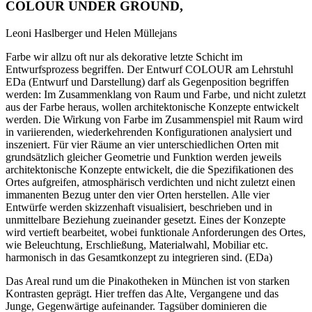
COLOUR UNDER GROUND,
Leoni Haslberger und Helen Müllejans
Farbe wir allzu oft nur als dekorative letzte Schicht im
Entwurfsprozess begriffen. Der Entwurf COLOUR am Lehrstuhl
EDa (Entwurf und Darstellung) darf als Gegenposition begriffen
werden: Im Zusammenklang von Raum und Farbe, und nicht zuletzt
aus der Farbe heraus, wollen architektonische Konzepte entwickelt
werden. Die Wirkung von Farbe im Zusammenspiel mit Raum wird
in variierenden, wiederkehrenden Konfigurationen analysiert und
inszeniert. Für vier Räume an vier unterschiedlichen Orten mit
grundsätzlich gleicher Geometrie und Funktion werden jeweils
architektonische Konzepte entwickelt, die die Spezifikationen des
Ortes aufgreifen, atmosphärisch verdichten und nicht zuletzt einen
immanenten Bezug unter den vier Orten herstellen. Alle vier
Entwürfe werden skizzenhaft visualisiert, beschrieben und in
unmittelbare Beziehung zueinander gesetzt. Eines der Konzepte
wird vertieft bearbeitet, wobei funktionale Anforderungen des Ortes,
wie Beleuchtung, Erschließung, Materialwahl, Mobiliar etc.
harmonisch in das Gesamtkonzept zu integrieren sind. (EDa)
Das Areal rund um die Pinakotheken in München ist von starken
Kontrasten geprägt. Hier treffen das Alte, Vergangene und das
Junge, Gegenwärtige aufeinander. Tagsüber dominieren die