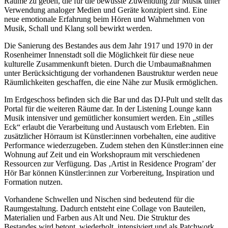
Räume zu geben, die für die bewusste Zuwendung zur Musik unter
Verwendung analoger Medien und Geräte konzipiert sind. Eine
neue emotionale Erfahrung beim Hören und Wahrnehmen von
Musik, Schall und Klang soll bewirkt werden.
Die Sanierung des Bestandes aus dem Jahr 1917 und 1970 in der
Rosenheimer Innenstadt soll die Möglichkeit für diese neue
kulturelle Zusammenkunft bieten. Durch die Umbaumaßnahmen
unter Berücksichtigung der vorhandenen Baustruktur werden neue
Räumlichkeiten geschaffen, die eine Nähe zur Musik ermöglichen.
Im Erdgeschoss befinden sich die Bar und das DJ-Pult und stellt das
Portal für die weiteren Räume dar. In der Listening Lounge kann
Musik intensiver und gemütlicher konsumiert werden. Ein „stilles
Eck“ erlaubt die Verarbeitung und Austausch vom Erlebten. Ein
zusätzlicher Hörraum ist Künstler:innen vorbehalten, eine auditive
Performance wiederzugeben. Zudem stehen den Künstler:innen eine
Wohnung auf Zeit und ein Workshopraum mit verschiedenen
Ressourcen zur Verfügung. Das ‚Artist in Residence Program’ der
Hör Bar können Künstler:innen zur Vorbereitung, Inspiration und
Formation nutzen.
Vorhandene Schwellen und Nischen sind bedeutend für die
Raumgestaltung. Dadurch entsteht eine Collage von Bauteilen,
Materialien und Farben aus Alt und Neu. Die Struktur des
Bestandes wird betont, wiederholt, intensiviert und als Patchwork