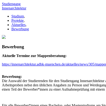
Studiengang
Innenarchitektur
Studium
,
Projekte
,
Aktuelles
,
Bewerbung
Bewerbung
Aktuelle Termine zur Mappenberatung:
https://innenarchitektur.adbk-muenchen.de/aktuelles/news/305/mapp
Bewerbung:
Die Auswahl der Studierenden für den Studiengang Innenarchitektur
Arbeitsproben nebst den üblichen Angaben zu Person und Werdegang
einen Teil der Bewerber*innen zu einer Aufnahmeprüfung mit einem 
Für alle Bewerber*innen eines Bachelor- oder Masterstudiums am Stu